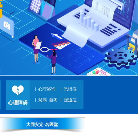
郭红利 主任医师
郭红利 主任医师 原北京安
定医院精神科专家...
[详细]
|
心理咨询
|
恐惧症
费宝义 特聘专家
|
疑病
自闭
|
强迫症
心理障碍
费宝义 从事精神科临床工
作四十余年。国内知名精
神科专家...
[详细]
大同安定·名医堂
范春云 太原安定医院精神科