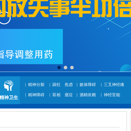
|
精神分裂
|
躁狂
焦虑
|
躯体障碍
|
三叉神经痛
|
精神障碍
|
双相
癔症
|
酒精依赖
|
神经官能
精神卫生