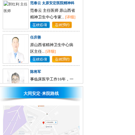
主任
范春云 主任医师 原山西省
精神卫生中心专家...
[详细]
任庆善
原山西省精神卫生中心病
区主任...
[详细]
陈将军
事临床医学工作16年，一
直致力于精神科临床一线
工作。不仅医术精湛...
[详
细]
大同安定·来院路线
张方
三十多年一直工作在临床
一线，高级心理咨询师，
从事门诊及病房工
作……...
[详细]
李培芝