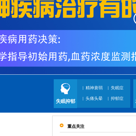
|
精神衰弱
|
失眠症
|
头痛头晕
|
抑郁症
失眠抑郁
重点关注