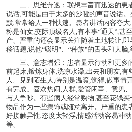
二、思维奔逸：联想丰富而迅速的患者,
说话,可能是由于太多的沙哑的声音说话。
默,常常给人一种快速。患者讲话内容夸大,
称是仙女,交际顶级名人,有本事“通天”,
产。严重的还会显示关注随着土地转让,即
移话题,说他“聪明”、“种族”的舌头和大脑
三、意志增强：患者显示行动和更多的快
前起床,锻炼身体,洗凉水澡,出去和朋友,
人。见到陌生人,特别是温暖,觉得,做事情
有完成。喜欢热闹,人群,爱管闲事、意见、
与人争吵。有些病人经常购物,甚至花钱买
物品作为一些摆饰或随意离开。严重的患者
好接触异性,态度太轻浮,情感活动容易冲动
等。