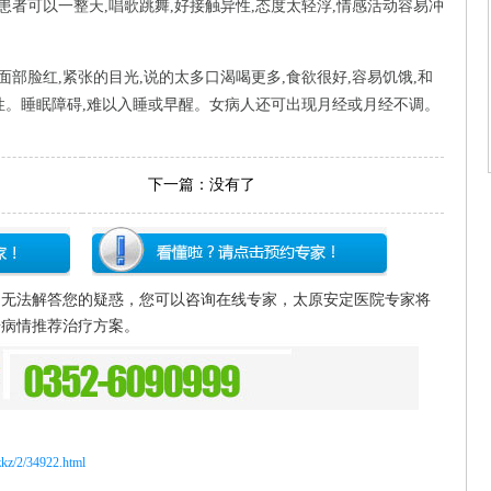
者可以一整天,唱歌跳舞,好接触异性,态度太轻浮,情感活动容易冲
脸红,紧张的目光,说的太多口渴喝更多,食欲很好,容易饥饿,和
性。睡眠障碍,难以入睡或早醒。女病人还可出现月经或月经不调。
下一篇：没有了
文无法解答您的疑惑，您可以咨询在线专家，太原安定医院专家将
据病情推荐治疗方案。
/zkz/2/34922.html