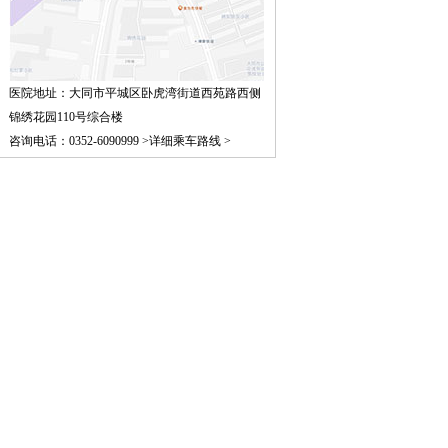
验...
[详细]
周丽霞
从事传临床工作近30年，
医院地址：大同市平城区卧虎湾街道西苑路西侧
擅长中西医结合治疗内科
锦绣花园110号综合楼
常见疾病...
[详细]
咨询电话：0352-6090999 >
详细乘车路线 >
杨青春 心理学硕士
擅长常见心身问题的鉴
别、心理咨询与治疗……
[详细]
郭红利 主任医师
郭红利 主任医师 原北京安
定医院精神科专家...
[详细]
费宝义 特聘专家
费宝义 从事精神科临床工
作四十余年。国内知名精