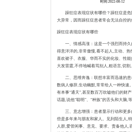
时间:2022-08
躁狂症表现症状有哪些？躁狂症是危险
大异常，因而躁狂症患者常会无法自控的
躁狂症表现症状有哪些
一、情感高涨：这是一个强烈而持久的喜
得意洋洋的,非常傲慢,看不起人,主动、热
喜欢裙子、衣服、华而不实的化妆、性能
大发雷霆,不停地喊着骂别人,粗语言,切割
二、思维奔逸：联想丰富而迅速的患者,
数病人修辞,生动幽默,常常给人一种快速
有本事“通天”,甚至数百万吹嘘他们的财
话题,说他“聪明”、“种族”的舌头和大脑,
三、意志增强：患者显示行动和更多的快,
些是多年来与朋友和家人。见到陌生人,特
人群,爱管闲事、意见、要求、责备他人,