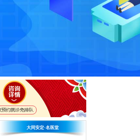
郭红利 主任医师
郭红利 主任医师 原北京安
定医院精神科专家...
[详细]
费宝义 特聘专家
费宝义 从事精神科临床工
作四十余年。国内知名精
神科专家...
[详细]
范春云 太原安定医院精神科
主任
范春云 主任医师 原山西省
大同安定·名医堂
精神卫生中心专家...
[详细]