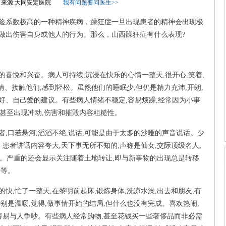
-12 来源:大同安定医院
我有问题要问医生>>
系数极高的一种精神疾病，躁狂症一旦出现患者的精神会出现极
做出伤害自身或他人的行为。那么，山西躁狂症有什么表现?
悦和兴奋。病人可持续,沉浸在快乐的心情一整天,很开心,笑着,
情、接触他们,感到轻松。虽然他们的睡眠少,但仍是精力充沛,开朗,
好、自己爱的建议。有些病人情绪不稳定,容易烦躁,经常因为小事
,甚至出现冲动,伤害和摧毁内容粗糙性。
口若悬河,滔滔不绝,说话,可能是由于太多的沙哑的声音说话。少
。患者讲话内容夸大,天下事无所不知的,声称是仙女,交际顶级名人,
产。严重的还会显示关注随着土地转让,即与新事物的出现总是转移
等等。
忙了一整天,在黎明前起床,锻炼身体,洗凉水澡,出去和朋友,有
别是温暖,觉得,做事情开始的结局,但什么也没有完成。喜欢热闹,
容易与人争吵。有些病人经常购物,甚至花钱买一些奢侈品而非必需