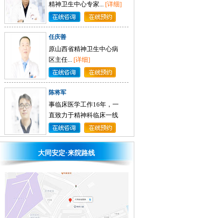
任庆善
原山西省精神卫生中心病
区主任...
[详细]
陈将军
事临床医学工作16年，一
直致力于精神科临床一线
工作。不仅医术精湛...
[详
细]
张方
三十多年一直工作在临床
大同安定·来院路线
一线，高级心理咨询师，
从事门诊及病房工
作……...
[详细]
李培芝
从事内科临床工作近30
年，具有丰富的临床经