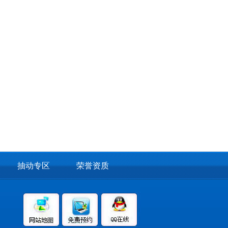
神科专家...
[详细]
范春云 太原安定医院精神科
主任
范春云 主任医师 原山西省
精神卫生中心专家...
[详细]
任庆善
原山西省精神卫生中心病
区主任...
[详细]
陈将军
事临床医学工作16年，一
抽动专区
荣誉资质
直致力于精神科临床一线
工作。不仅医术精湛...
[详
细]
张方
三十多年一直工作在临床