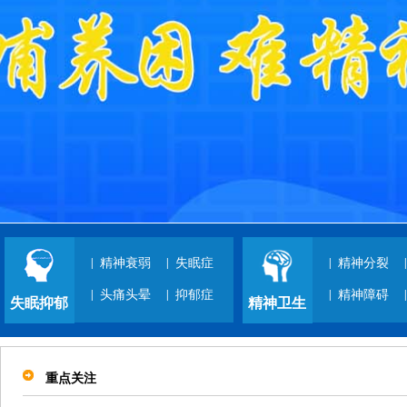
|
精神衰弱
|
失眠症
|
精神分裂
|
|
头痛头晕
|
抑郁症
|
精神障碍
|
失眠抑郁
精神卫生
重点关注